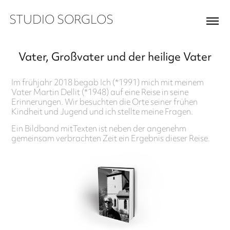
STUDIO SORGLOS
Vater, Großvater und der heilige Vater
Im frühjahr 2018 begab Ich (*1991) mich mit meinem
Vater Martin Dellit (*1948) auf eine Reise in seine
Erinnerungen. Wir besuchten die Orte seiner frühen
Kindheit und Jugend und ich stellte meine Fragen.
Ein Bildband mitTexten ist neben der angenehm
gemeinsam verbrachten Zeit ein Ergebnis dieser Reise.